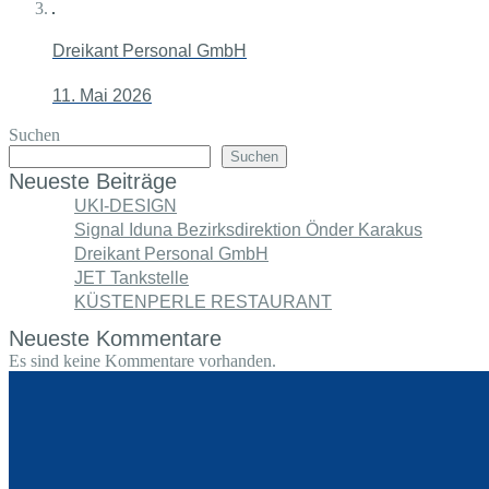
Dreikant Personal GmbH
11. Mai 2026
Suchen
Suchen
Neueste Beiträge
UKI-DESIGN
Signal Iduna Bezirksdirektion Önder Karakus
Dreikant Personal GmbH
JET Tankstelle
KÜSTENPERLE RESTAURANT
Neueste Kommentare
Es sind keine Kommentare vorhanden.