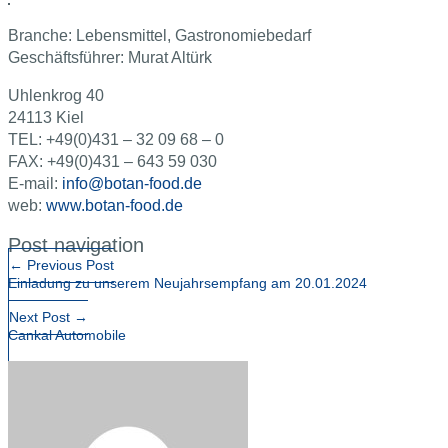
Branche: Lebensmittel, Gastronomiebedarf
Geschäftsführer: Murat Altürk
Uhlenkrog 40
24113 Kiel
TEL: +49(0)431 – 32 09 68 – 0
FAX: +49(0)431 – 643 59 030
E-mail:
info@botan-food.de
web:
www.botan-food.de
Post navigation
←
Previous Post
Einladung zu unserem Neujahrsempfang am 20.01.2024
Next Post
→
Cankal Automobile