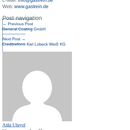
E-Mail:
info@gastrein.de
Web:
www.gastrein.de
Post navigation
←
Previous Post
General Coating GmbH
Next Post
→
Creditreform Kiel Lübeck Weiß KG
Atila Uluyol